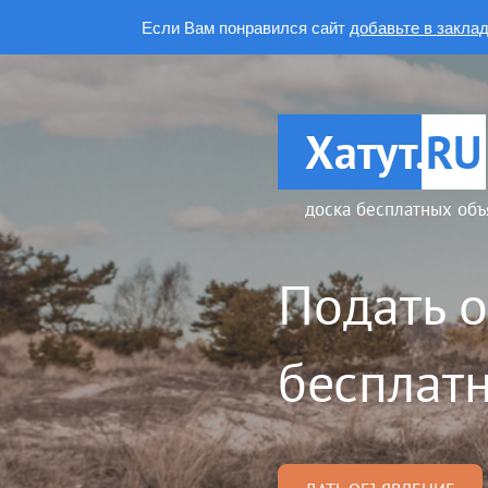
Если Вам понравился сайт
добавьте в закла
Хатут.
RU
доска бесплатных объ
Подать 
бесплатн