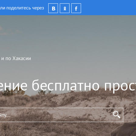
ли поделитесь через
 и по Хакасии
ение бесплатно прос