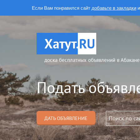
Если Вам понравился сайт
добавьте в закладки
и
Хатут.
RU
доска бесплатных объявлений в Абакане
Подать объявл
ДАТЬ ОБЪЯВЛЕНИЕ