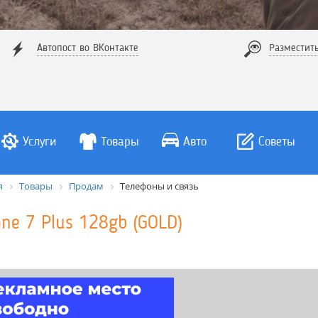
Автопост во ВКонтакте
Разместит
Услуги
Товары
Авто
Советы
я
Товары
Продам
Телефоны и связь
one 7 Plus 128gb (GOLD)