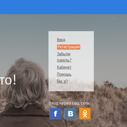
Вход
Регистрация
Забыли
пароль?
Кабинет
то!
Помощь
Где я?
Вход через соц. сети: