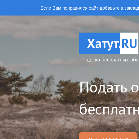
Если Вам понравился сайт
добавьте в закла
Хатут.
RU
доска бесплатных объ
Подать 
бесплатн