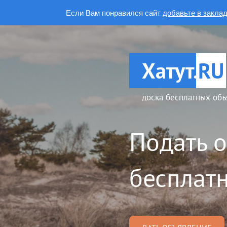
Если Вам понравился сайт
добавьте в закла
Хатут.
RU
доска бесплатных объ
Подать 
бесплатн