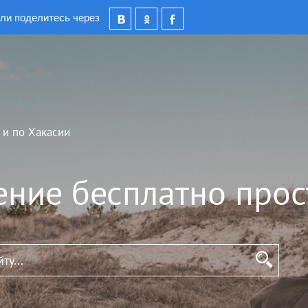
ли поделитесь через
 и по Хакасии
ение бесплатно прос