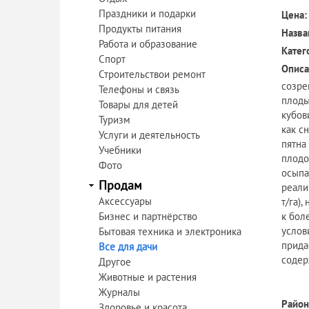
Праздники и подарки
Цена:
Продукты питания
Назва
Работа и образование
Катег
Спорт
Описа
Строительствои ремонт
созре
Телефоны и связь
плоды
Товары для детей
кубов
Туризм
как с
Услуги и деятельность
пятна
Учебники
плодо
Фото
осыпа
Продам
реали
Аксессуары
т/га)
Бизнес и партнёрство
к бол
услов
Бытовая техника и электроника
прида
Все для дачи
содер
Другое
Животные и растения
Журналы
Район
Здоровье и красота