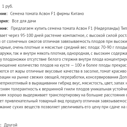
1 руб.
ние:
Семена томата Асвон F1 фирмы Китано
ория:
Все для дачи
ние:
Предлагаем купить cемена томата Асвон F1 (Нидерланды) Тип
вает через 95-100 дней растение компактное, с высокой силой рост
 от солнечных ожогов отличная завязываемость плодов при высоки
идные, очень плотные и мясистые средний вес плода: 70-90 г плод
наружи, так и внутри мякоть плотная, однородная, с высоким содерж
 у плодоножки отсутствие белого стержня внутри плода концентри
ношение количество плодов на кусте — 100 и более плоды прекрас
ются от жары отличные вкусовые качества в засолке, томат красиво
зации на рынке свежих овощей, переработки, консервирования До
, неприхотливый в выращивании гибрид вкус, мясистость, цвет, запа
езням толерантность к вершинной гнили плодов уникальная устойч
иям хорошо выдерживает транспортировку на большие расстояния от
ет привлекательный товарный вид продукту отличная завязываемос
жание сухих веществ позволяет увеличивать его цену при сдаче на
:
Другой