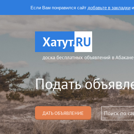
Если Вам понравился сайт
добавьте в закладки
и
Хатут.
RU
доска бесплатных объявлений в Абакане
Подать объявл
ДАТЬ ОБЪЯВЛЕНИЕ