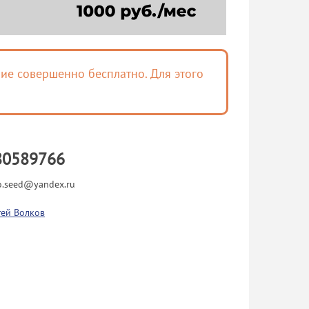
ие совершенно бесплатно. Для этого
80589766
o.seed@yandex.ru
гей Волков