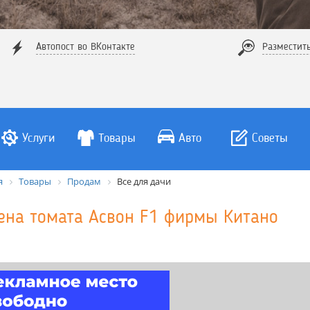
Автопост во ВКонтакте
Разместит
Услуги
Товары
Авто
Советы
я
Товары
Продам
Все для дачи
ена томата Асвон F1 фирмы Китано