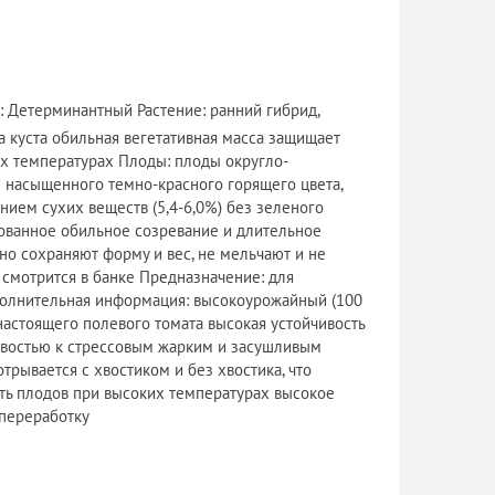
: Детерминантный Растение: ранний гибрид,
а куста обильная вегетативная масса защищает
х температурах Плоды: плоды округло-
ы насыщенного темно-красного горящего цвета,
анием сухих веществ (5,4-6,0%) без зеленого
рованное обильное созревание и длительное
но сохраняют форму и вес, не мельчают и не
 смотрится в банке Предназначение: для
полнительная информация: высокоурожайный (100
х настоящего полевого томата высокая устойчивость
ивостью к стрессовым жарким и засушливым
рывается с хвостиком и без хвостика, что
ть плодов при высоких температурах высокое
 переработку