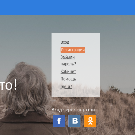
Вход
Регистрация
Забыли
пароль?
Кабинет
то!
Помощь
Где я?
Вход через соц. сети: