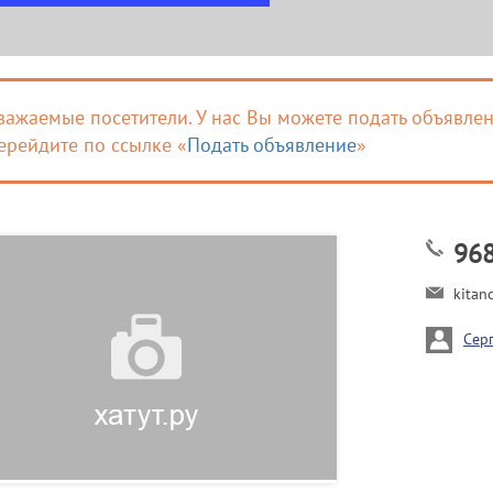
важаемые посетители. У нас Вы можете подать объявлен
ерейдите по ссылке «
Подать объявление
»
96
kitan
Сер