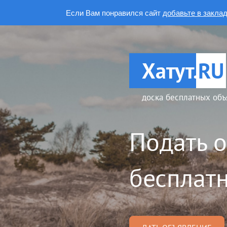
Если Вам понравился сайт
добавьте в закла
Хатут.
RU
доска бесплатных объ
Подать 
бесплатн