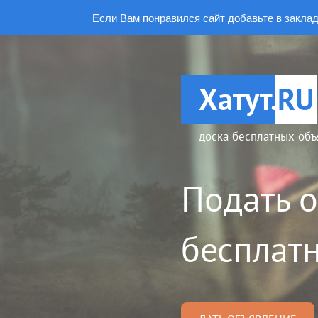
Если Вам понравился сайт
добавьте в закла
Хатут.
RU
доска бесплатных объ
Подать 
бесплатн