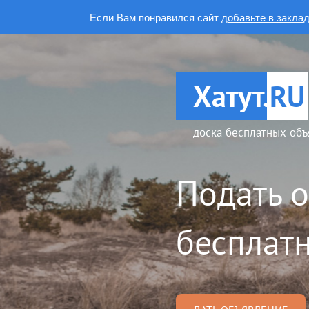
Если Вам понравился сайт
добавьте в закла
Хатут.
RU
доска бесплатных объ
Подать 
бесплатн