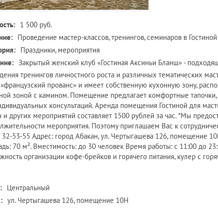
ость:
1 500 руб.
ние:
Проведение мастер-классов, тренингов, семинаров в Гостино
ория:
Праздники, мероприятия
ние:
Закрытый женский клуб «Гостиная Аксиньи Бланш» - подходя
дения тренингов личностного роста и различных тематических мас
 «французский прованс» и имеет собственную кухонную зону, расп
ной зоной с камином. Помещение предлагает комфортные тапочки, п
ндивидуальных консультаций. Аренда помещения Гостиной для масте
ч и других мероприятий составляет 1500 рублей за час. *Мы предос
лжительности мероприятия. Поэтому приглашаем Вас к сотрудниче
) 32-53-55 Адрес: город Абакан, ул. Чертыгашева 126, помещение 10
дь: 70 м². Вместимость: до 30 человек Время работы: с 11:00 до 23:
жность организации кофе-брейков и горячего питания, кулер с горя
:
Центральный
:
ул. Чертыгашева 126, помещение 10Н