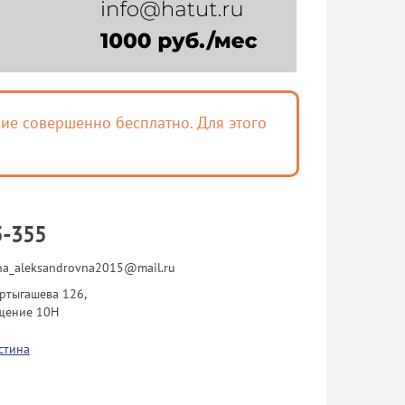
ие совершенно бесплатно. Для этого
5-355
ina_aleksandrovna2015@mail.ru
ертыгашева 126,
щение 10Н
стина