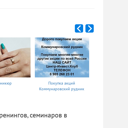
никюр
Покупка акций
Отель Судак-
Коммунаровский рудник
комфортный отды
ренингов, семинаров в