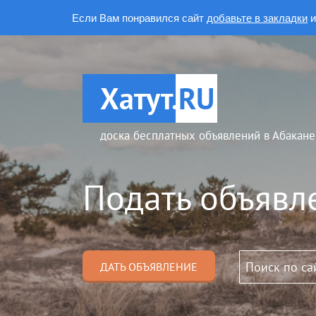
Если Вам понравился сайт
добавьте в закладки
и
Хатут.
RU
доска бесплатных объявлений в Абакане
Подать объявл
ДАТЬ ОБЪЯВЛЕНИЕ