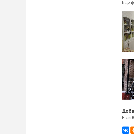
Еще ф
Доба
Если В