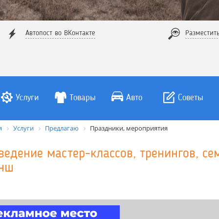
Автопост во ВКонтакте
Разместит
Услуги
Товары
Авто
Советы
я
Услуги
Предлагаю
Праздники, мероприятия
ведение мастер-классов, тренингов, се
нш