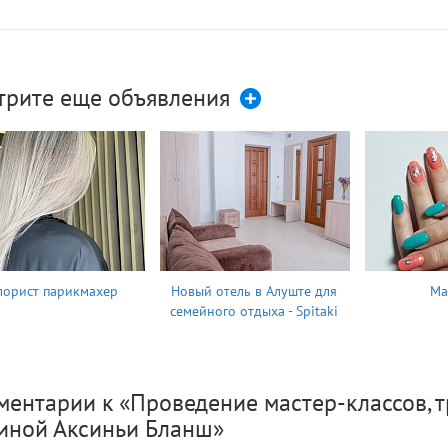
трите еще объявления
лорист парикмахер
Новый отель в Алуште для
Ма
семейного отдыха - Spitaki
ентарии к «Проведение мастер-классов, т
тиной Аксиньи Бланш»