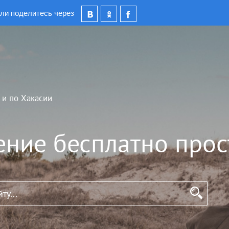
ли поделитесь через
 и по Хакасии
ение бесплатно прос