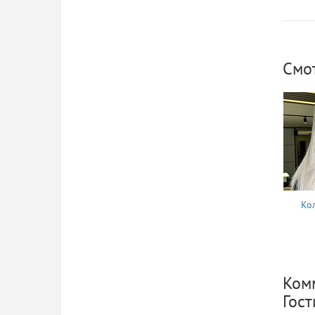
Смо
Ко
Комм
Гос