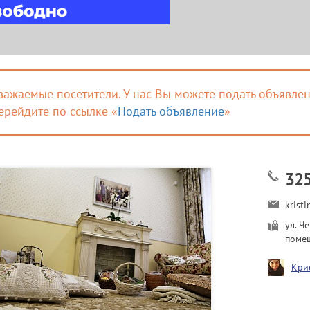
важаемые посетители. У нас Вы можете подать объявлен
ерейдите по ссылке «
Подать объявление
»
32
krist
ул. Ч
поме
Кри