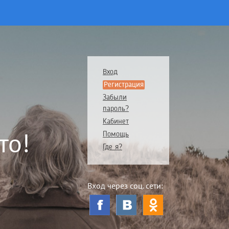
Вход
Регистрация
Забыли
пароль?
Кабинет
то!
Помощь
Где я?
Вход через соц. сети: