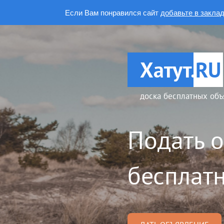
Если Вам понравился сайт
добавьте в закла
Хатут.
RU
доска бесплатных объ
Подать 
бесплатн