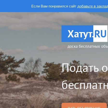
Если Вам понравился сайт
добавьте в закла
Хатут.
RU
доска бесплатных объ
Подать 
бесплатн