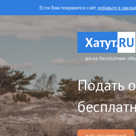
Если Вам понравился сайт
добавьте в закла
Хатут.
RU
доска бесплатных объ
Подать 
бесплатн