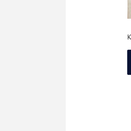
С
К
С
С