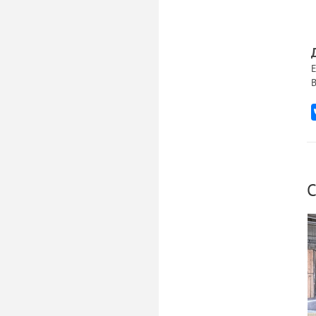
Е
В
С