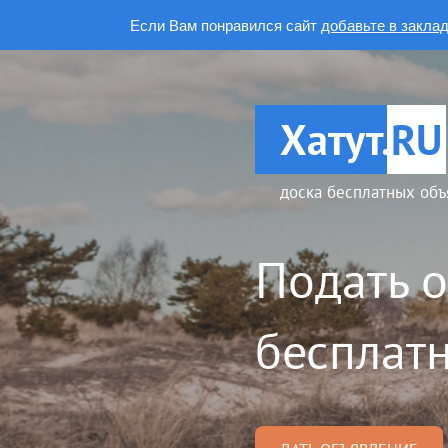
Если Вам понравился сайт
добавьте в закла
Хатут.
RU
доска бесплатных объ
Подать 
бесплатн