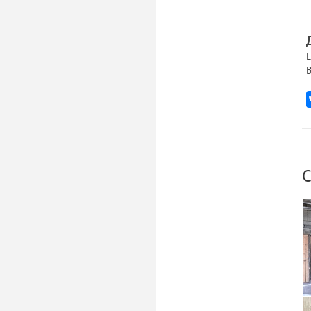
Е
В
С
С