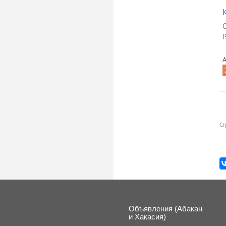
Р
А
Ст
Объявления (Абакан
и Хакасия)