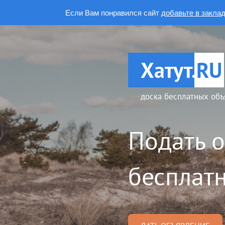
Если Вам понравился сайт
добавьте в закла
Хатут.
RU
доска бесплатных объ
Подать 
бесплатн