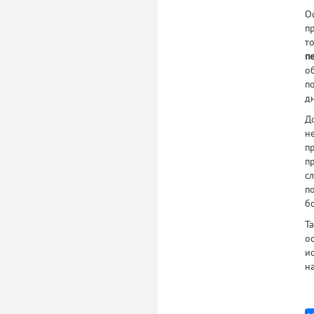
О
п
т
п
о
п
д
Д
н
п
п
с
п
б
Т
о
и
н