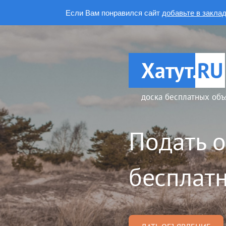
Если Вам понравился сайт
добавьте в закла
Хатут.
RU
доска бесплатных объ
Подать 
бесплатн