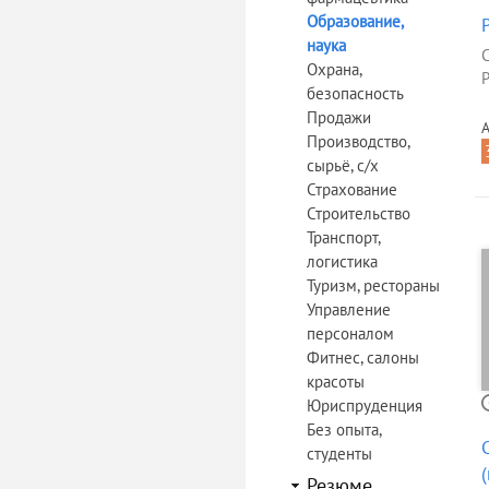
Образование,
наука
Охрана,
Р
безопасность
Продажи
А
Производство,
сырьё, с/х
Страхование
Строительство
Транспорт,
логистика
Туризм, рестораны
Управление
персоналом
Фитнес, салоны
красоты
Юриспруденция
Без опыта,
студенты
Резюме