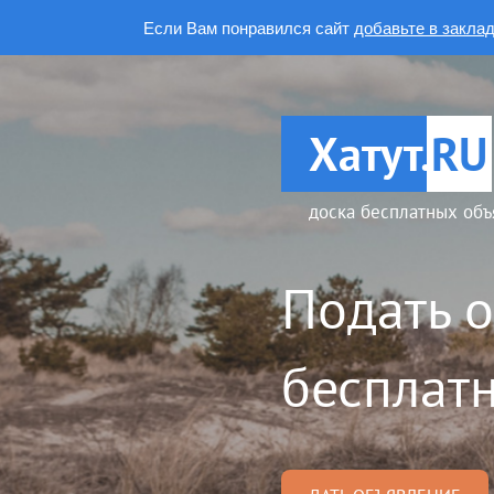
Если Вам понравился сайт
добавьте в закла
Хатут.
RU
доска бесплатных объ
Подать 
бесплатн