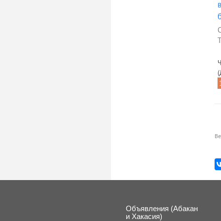
Т
Ч
(
Ве
Объявления (Абакан
и Хакасия)