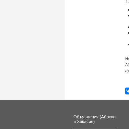
Н
Н
А
л
Объявления (Абакан
и Хакасия)