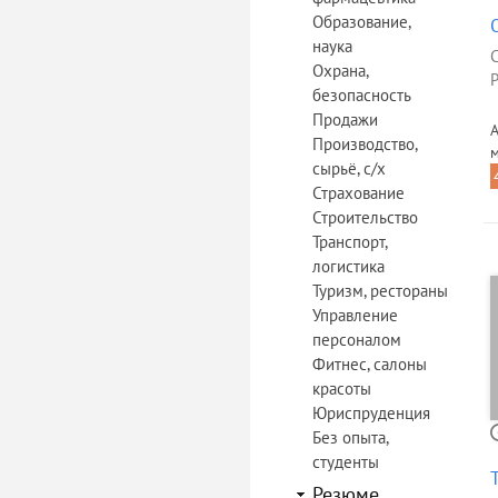
Образование,
наука
Охрана,
Р
безопасность
Продажи
А
Производство,
сырьё, с/х
Страхование
Строительство
Транспорт,
логистика
Туризм, рестораны
Управление
персоналом
Фитнес, салоны
красоты
Юриспруденция
Без опыта,
студенты
Резюме