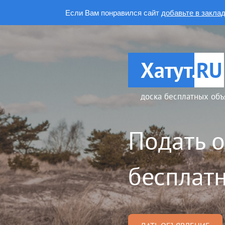
Если Вам понравился сайт
добавьте в закла
Хатут.
RU
доска бесплатных объ
Подать 
бесплатн