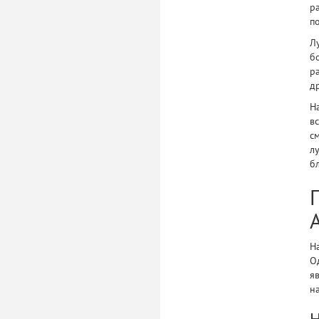
р
п
Л
б
р
д
Н
в
с
л
б
Н
О
я
н