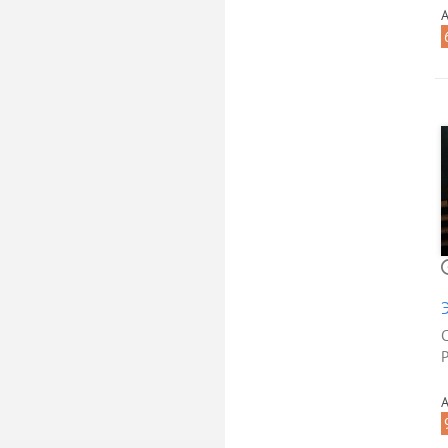
А
Р
А