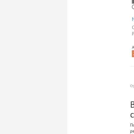
Р
А
Ст
П
р