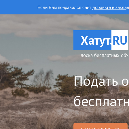
Если Вам понравился сайт
добавьте в закла
Хатут.
RU
доска бесплатных объ
Подать 
бесплатн