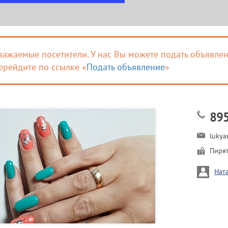
важаемые посетители. У нас Вы можете подать объявлен
ерейдите по ссылке «
Подать объявление
»
89
lukya
Пирят
Нат