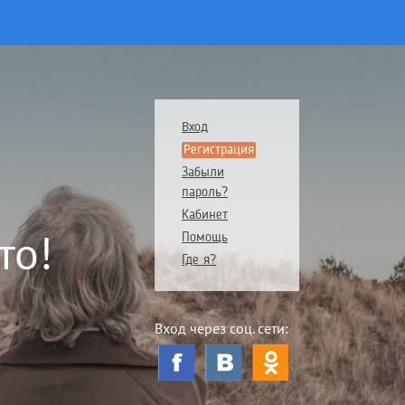
Вход
Регистрация
Забыли
пароль?
Кабинет
то!
Помощь
Где я?
Вход через соц. сети: