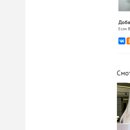
Доба
Если В
Смо
Ко