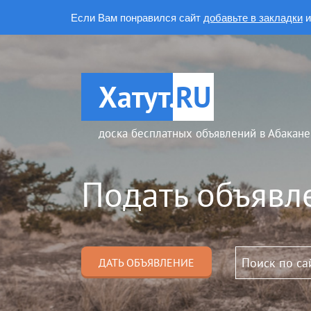
Если Вам понравился сайт
добавьте в закладки
и
Хатут.
RU
доска бесплатных объявлений в Абакане
Подать объявл
ДАТЬ ОБЪЯВЛЕНИЕ