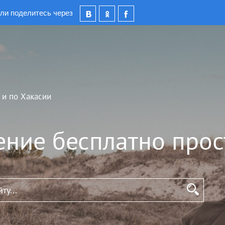
ли поделитесь через
 и по Хакасии
ение бесплатно прос