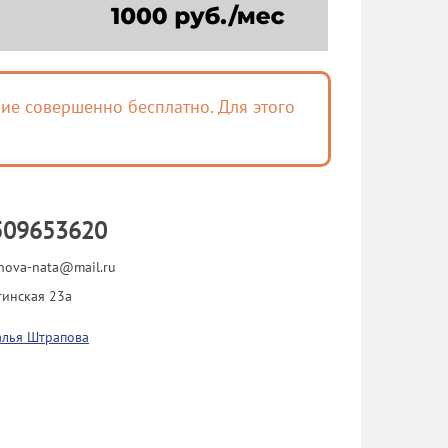
ие совершенно бесплатно. Для этого
509653620
nova-nata@mail.ru
инская 23а
алья Штрапова