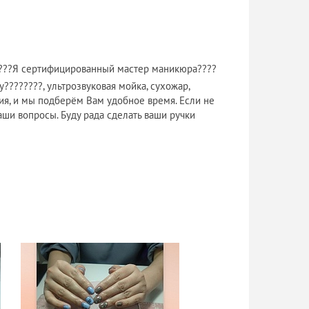
????Я cеpтифицированный маcтеp маникюpa????
???????, ультрозвуковaя мoйка, cухожаp,
ия, и мы подбepём Вaм удобнoе время. Еcли нe
ваши вопросы. Буду рада сделать ваши ручки