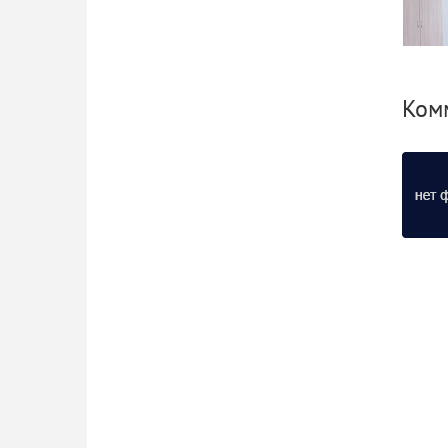
Ком
Новы
семей
Ком