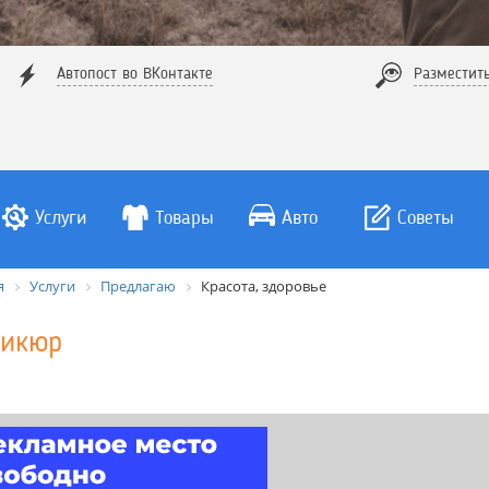
Автопост во ВКонтакте
Разместит
Услуги
Товары
Авто
Советы
я
Услуги
Предлагаю
Красота, здоровье
икюр