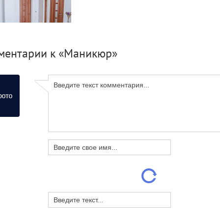
ментарии к «Маникюр»
й отель в Алуште для
ного отдыха - Spitaki
Маникюр
Покупка акций
мунаровский рудник