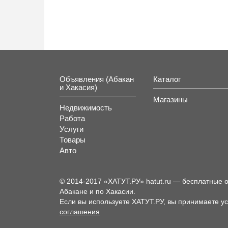
От
комфо
Объявления (Абакан
Каталог
и Хакасия)
Магазины
Недвижимость
Работа
Услуги
Отел
отд
Товары
Авто
© 2014-2017 «ХАТУТ.РУ» hatut.ru — бесплатные 
Абакане и по Хакасии.
Аран
Если вы используете ХАТУТ.РУ, вы принимаете у
Авто
соглашения