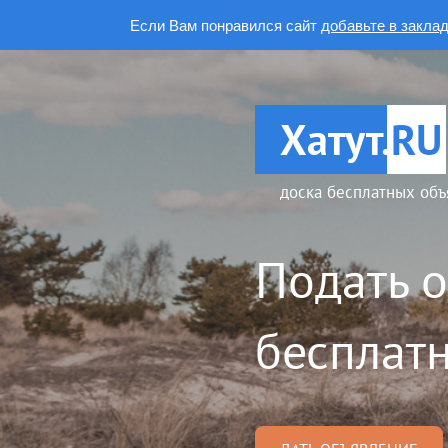
Если Вам понравился сайт
добавьте в закла
Хатут.
RU
доска бесплатных объ
Подать 
бесплатн