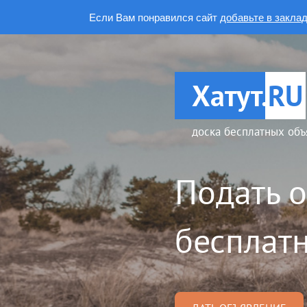
Если Вам понравился сайт
добавьте в закла
Хатут.
RU
доска бесплатных объ
Подать 
бесплатн