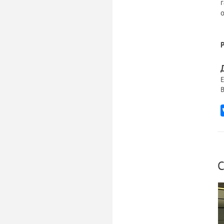
Е
В
С