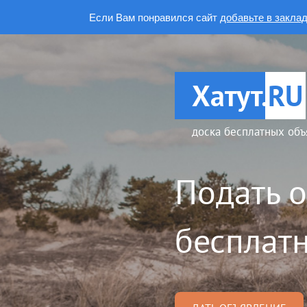
Если Вам понравился сайт
добавьте в закла
Хатут.
RU
доска бесплатных объ
Подать 
бесплатн