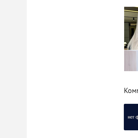
Ко
Ком
Новы
семей