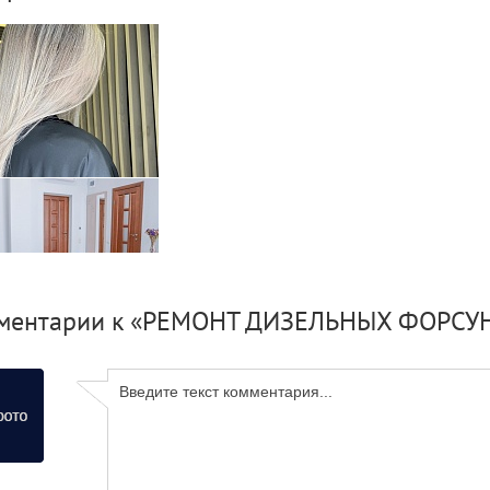
лорист парикмахер
ментарии к «РЕМОНТ ДИЗЕЛЬНЫХ ФОРСУН
й отель в Алуште для
ного отдыха - Spitaki