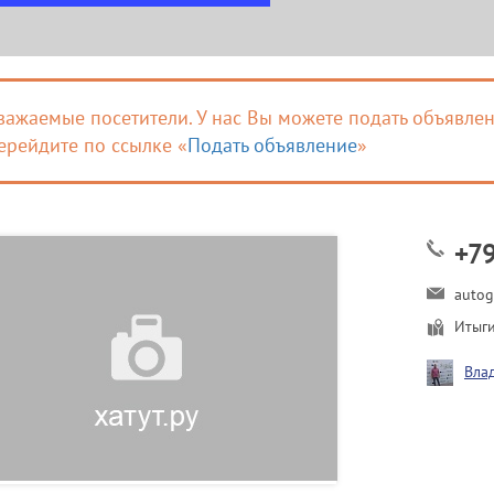
важаемые посетители. У нас Вы можете подать объявлен
ерейдите по ссылке «
Подать объявление
»
+7
autog
Итыг
Вла