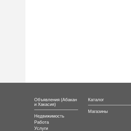
Ком
От
комфо
Объявления (Абакан
Каталог
и Хакасия)
Магазины
Недвижимость
Работа
Услуги
Отел