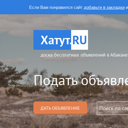
Если Вам понравился сайт
добавьте в закладки
и
Хатут.
RU
доска бесплатных объявлений в Абакане
Подать объявл
ДАТЬ ОБЪЯВЛЕНИЕ