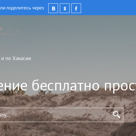
ли поделитесь через
 и по Хакасии
ение бесплатно прос