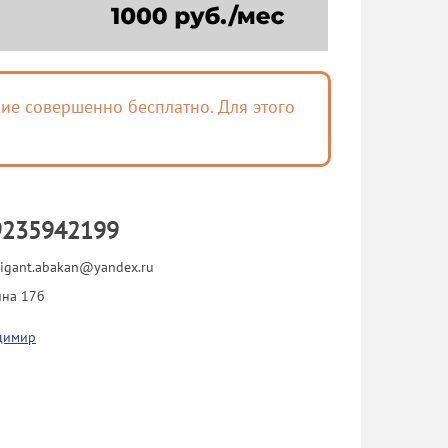
ие совершенно бесплатно. Для этого
9235942199
igant.abakan@yandex.ru
ина 17б
димир