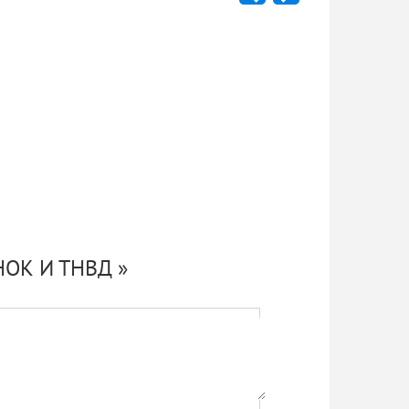
ОК И ТНВД »