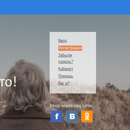
Вход
Регистрация
Забыли
пароль?
Кабинет
то!
Помощь
Где я?
Вход через соц. сети: