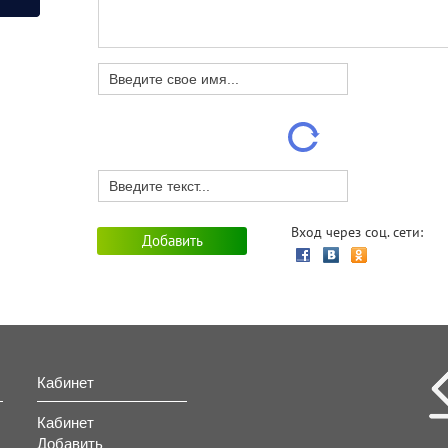
Маникюр
Покупка акций
мунаровский рудник
Вход через соц. сети:
ель Судак-Делюкс
ртный отдых в Крыму
Кабинет
Кабинет
Добавить