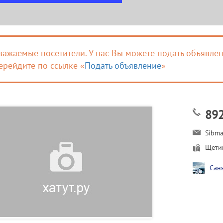
важаемые посетители. У нас Вы можете подать объявлен
ерейдите по ссылке «
Подать объявление
»
89
Sibm
Щети
Сан