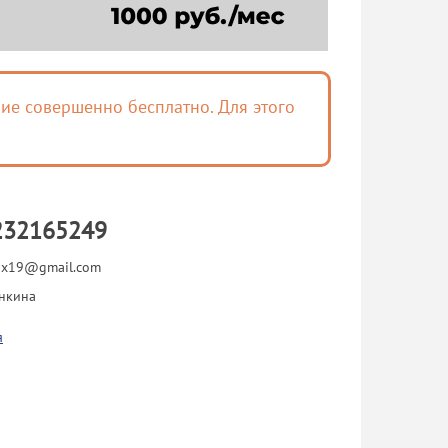
ие совершенно бесплатно. Для этого
232165249
ax19@gmail.com
нкина
я