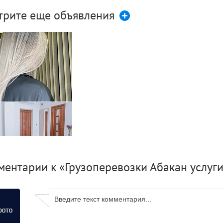
трите еще объявления
лорист парикмахер
ентарии к «Грузоперевозки Абакан услуги
й отель в Алуште для
ного отдыха - Spitaki