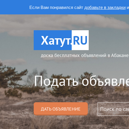
Если Вам понравился сайт
добавьте в закладки
и
Хатут.
RU
доска бесплатных объявлений в Абакане
Подать объявл
ДАТЬ ОБЪЯВЛЕНИЕ