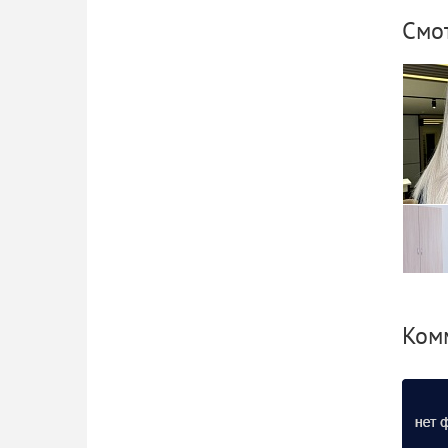
Смо
Ко
Комм
Новы
семей