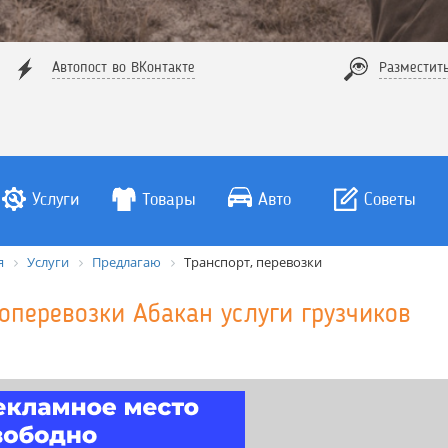
Автопост во ВКонтакте
Разместит
Услуги
Товары
Авто
Советы
я
Услуги
Предлагаю
Транспорт, перевозки
зоперевозки Абакан услуги грузчиков