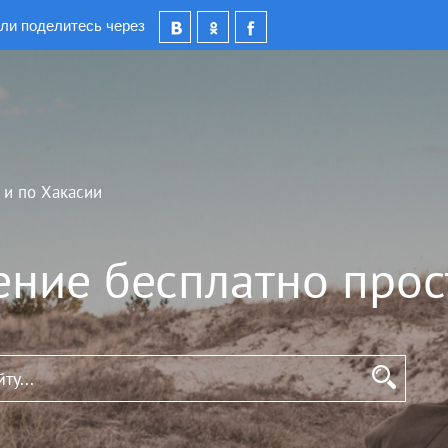
ли поделитесь через
 и по Хакасии
ение бесплатно прос