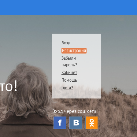
Вход
Регистрация
Забыли
пароль?
Кабинет
то!
Помощь
Где я?
Вход через соц. сети: