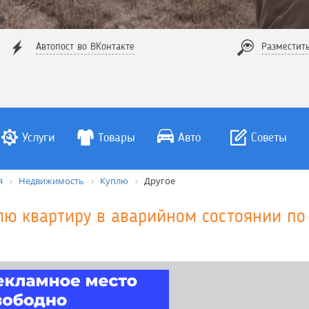
Автопост во ВКонтакте
Разместит
Услуги
Товары
Авто
Советы
я
Недвижимость
Куплю
Другое
лю квартиру в аварийном состоянии по