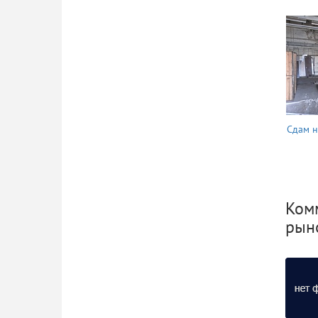
Сдам н
Ком
рыно