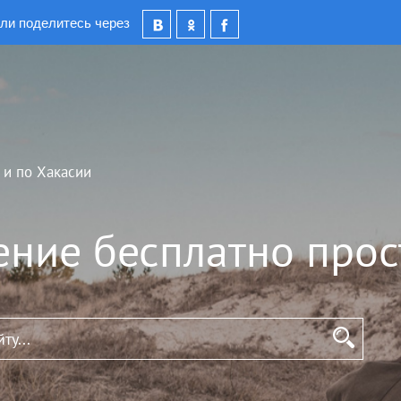
ли поделитесь через
 и по Хакасии
ение бесплатно прос