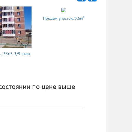
Продам участок, 3.6м²
, 33м², 3/9 этаж
Сдам 1 комн.,
состоянии по цене выше