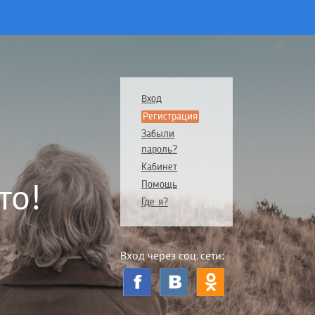
Вход
Регистрация
Забыли
пароль?
Кабинет
то!
Помощь
Где я?
Вход через соц. сети: