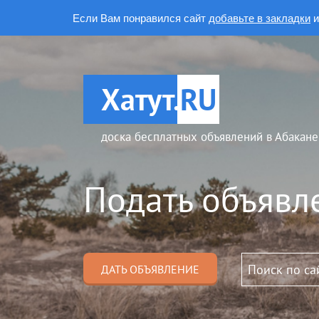
Если Вам понравился сайт
добавьте в закладки
и
Хатут.
RU
доска бесплатных объявлений в Абакане
Подать объявл
ДАТЬ ОБЪЯВЛЕНИЕ