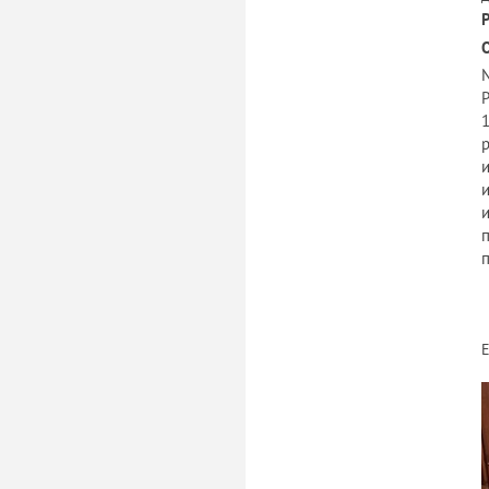
№
Р
1
и
п