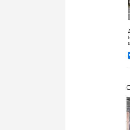
Е
В
С