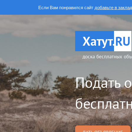
Если Вам понравился сайт
добавьте в закла
Хатут.
RU
доска бесплатных объ
Подать 
бесплатн