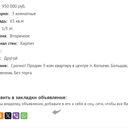
950 000 руб.
ория:
3 комнатные
адь:
65 кв.м
1/3 эт.
ома:
Вторичное
иал стен:
Кирпич
:
:
Другой
ние:
Срочно! Продам 3-ком квартиру в центре п. Копьево. Большая, 
венник. Без торга
вить в закладки объявление:
ы владелец объявления, добавьте в его к себе в соц. сети, чтобы все