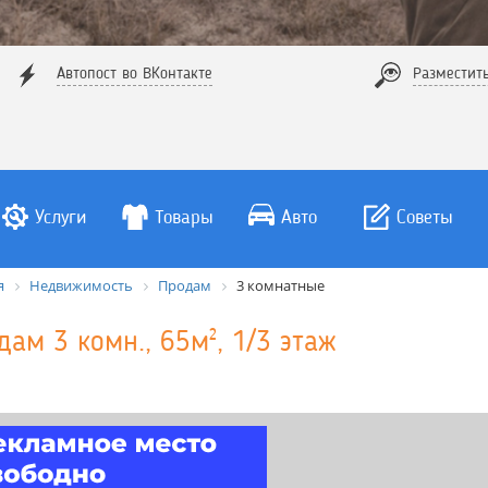
Автопост во ВКонтакте
Разместит
Услуги
Товары
Авто
Советы
я
Недвижимость
Продам
3 комнатные
дам 3 комн., 65м², 1/3 этаж