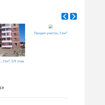
Продам участок, 3.6м²
, 33м², 3/9 этаж
Сдам 1 комн.,
ж»