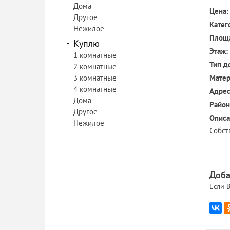
Дома
Цена:
Другое
Катег
Нежилое
Площ
Куплю
Этаж:
1 комнатные
Тип д
2 комнатные
3 комнатные
Матер
4 комнатные
Адрес
Дома
Район
Другое
Описа
Нежилое
Собст
Доба
Если В