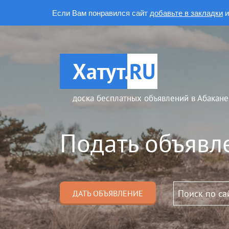
Если Вам понравился сайт
добавьте в закладки
и
Хатут.
RU
доска бесплатных объявлений в Абакане
Подать объявл
ДАТЬ ОБЪЯВЛЕНИЕ