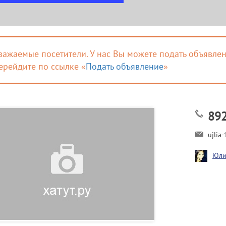
важаемые посетители. У нас Вы можете подать объявлен
ерейдите по ссылке «
Подать объявление
»
89
ujlia
Юли