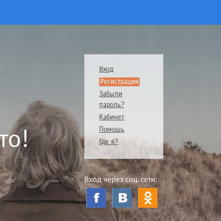
Вход
Регистрация
Забыли
пароль?
Кабинет
то!
Помощь
Где я?
Вход через соц. сети: