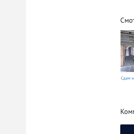
Смо
Сдам н
Комм