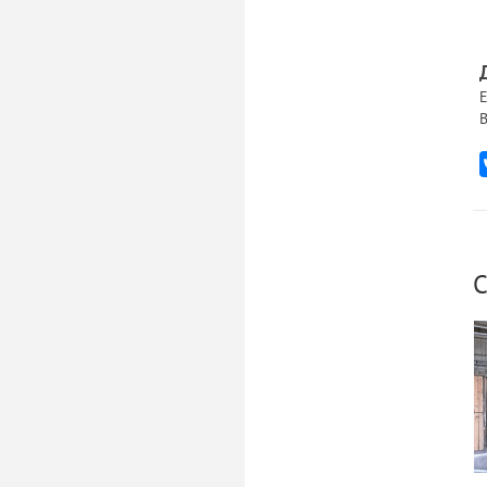
Е
В
С