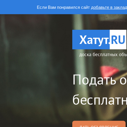
Если Вам понравился сайт
добавьте в закла
Хатут.
RU
доска бесплатных объ
Подать 
бесплатн