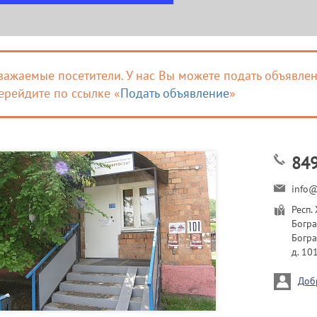
важаемые посетители. У нас Вы можете подать объявлен
ерейдите по ссылке «
Подать объявление
»
84
info@
Респ.
Богра
Богра
д. 101
Доб