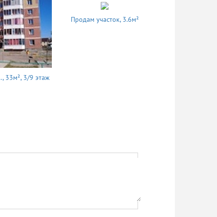
Продам участок, 3.6м²
, 33м², 3/9 этаж
Сдам 1 комн.,