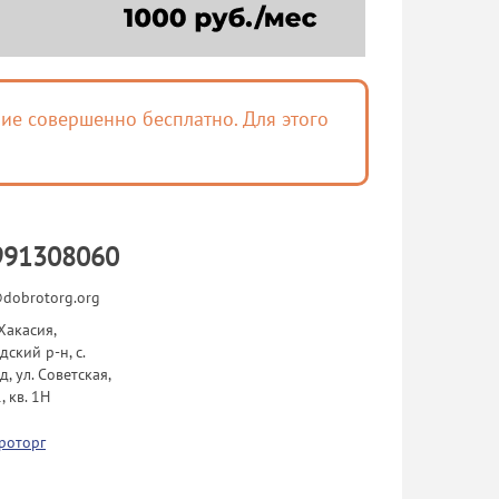
ие совершенно бесплатно. Для этого
991308060
dobrotorg.org
 Хакасия,
дский р-н, с.
д, ул. Советская,
, кв. 1Н
роторг