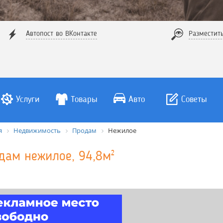
Автопост во ВКонтакте
Разместит
Услуги
Товары
Авто
Советы
я
Недвижимость
Продам
Нежилое
дам нежилое, 94,8м²