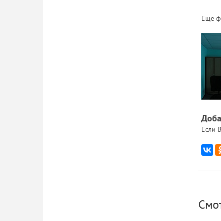
Еще ф
Доба
Если В
Смо