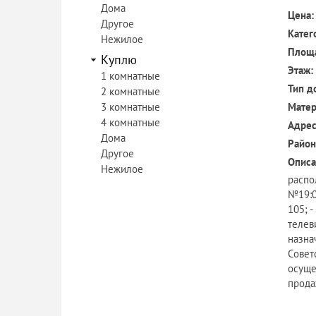
Дома
Цена:
Другое
Катег
Нежилое
Площ
Куплю
Этаж:
1 комнатные
Тип д
2 комнатные
3 комнатные
Матер
4 комнатные
Адрес
Дома
Район
Другое
Описа
Нежилое
распол
№19:07
105; 
телев
назнач
Совет
осуще
прода