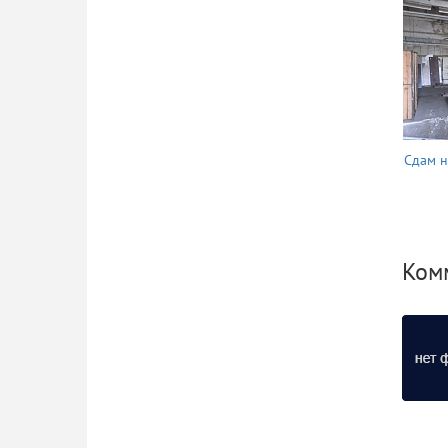
Сдам н
Ком