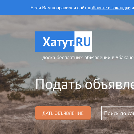
Если Вам понравился сайт
добавьте в закладки
и
Хатут.
RU
доска бесплатных объявлений в Абакане
Подать объявл
ДАТЬ ОБЪЯВЛЕНИЕ