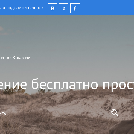
ли поделитесь через
 и по Хакасии
ение бесплатно прос