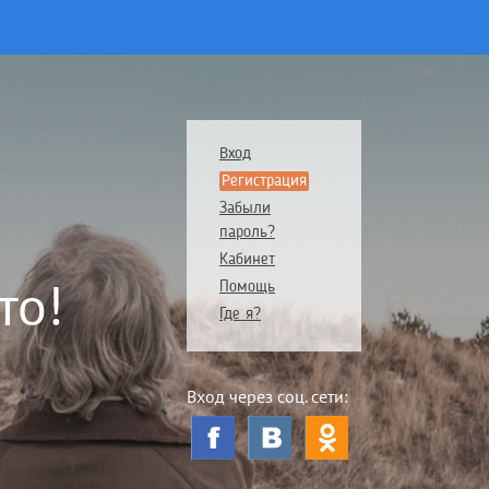
Вход
Регистрация
Забыли
пароль?
Кабинет
то!
Помощь
Где я?
Вход через соц. сети: