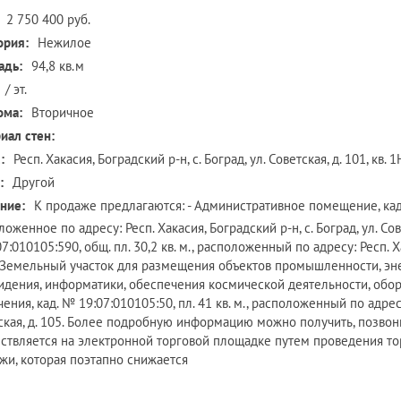
2 750 400 руб.
ория:
Нежилое
адь:
94,8 кв.м
/ эт.
ома:
Вторичное
иал стен:
:
Респ. Хакасия, Боградский р-н, с. Боград, ул. Советская, д. 101, кв. 1
:
Другой
ние:
К продаже предлагаются: - Административное помещение, кад. №
оженное по адресу: Респ. Хакасия, Боградский р-н, с. Боград, ул. Советс
:010105:590, общ. пл. 30,2 кв. м., расположенный по адресу: Респ. Хак
- Земельный участок для размещения объектов промышленности, энер
идения, информатики, обеспечения космической деятельности, обор
ения, кад. № 19:07:010105:50, пл. 41 кв. м., расположенный по адресу:
ская, д. 105. Более подробную информацию можно получить, позво
ствляется на электронной торговой площадке путем проведения тор
жи, которая поэтапно снижается