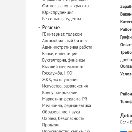
Фитнес, салоны красоты
Зараб
Юриспруденция
Вакан
Без опыта, студенты
Катег
Резюме
Работ
IT, интернет, телеком
Графи
Автомобильный бизнес
Опыт:
Административная работа
Требо
Банки, инвестиции
дробн
Бухгалтерия, финансы
Обяза
Высший менеджмент
Госслужба, НКО
Услов
ЖКХ, эксплуатация
Искусство, развлечения
Консультирование
Район
Маркетинг, реклама, PR
Телеф
Медицина, фармацевтика
Образование, наука
Доба
Охрана, безопасность
Если В
Продажи
Производство, сырьё, с/х