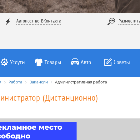
Автопост во ВКонтакте
Разместит
Услуги
Товары
Авто
Советы
я
Работа
Вакансии
Административная работа
инистратор (Дистанционно)