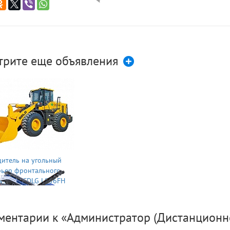
трите еще объявления
итель на угольный
рьер фронтального
узчика SDLG L956FH
ментарии к «Администратор (Дистанционно