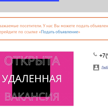
важаемые посетители. У нас Вы можете подать объявлен
ерейдите по ссылке «
Подать объявление
»
+7(
Люб