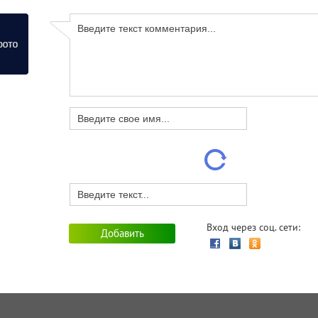
ератор дробильно-
ровочного комплекса
ОТ) MOBISCREN MS 952
на угольный карьер
ОЧНО⚡⚡⚡ требуются
ОТНИКИ ТОРГОВОГО
ЗАЛА❗
Администратор
(Дистанционно)
Вход через соц. сети:
Повар-универсал