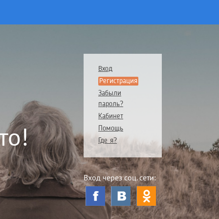
Вход
Регистрация
Забыли
пароль?
Кабинет
то!
Помощь
Где я?
Вход через соц. сети: