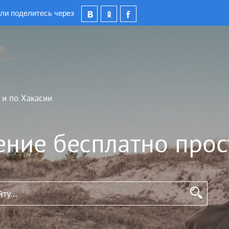
ли поделитесь через
 и по Хакасии
ение бесплатно прос