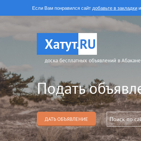
Если Вам понравился сайт
добавьте в закладки
и
Хатут.
RU
доска бесплатных объявлений в Абакане
Подать объявл
ДАТЬ ОБЪЯВЛЕНИЕ