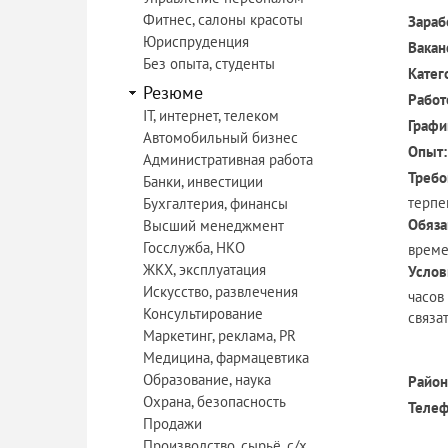
Фитнес, салоны красоты
Зараб
Юриспруденция
Вакан
Без опыта, студенты
Катег
Резюме
Работ
IT, интернет, телеком
Графи
Автомобильный бизнес
Опыт:
Административная работа
Требо
Банки, инвестиции
терпе
Бухгалтерия, финансы
Обяза
Высший менеджмент
Госслужба, НКО
време
ЖКХ, эксплуатация
Услов
Искусство, развлечения
часов
Консультирование
связа
Маркетинг, реклама, PR
Медицина, фармацевтика
Образование, наука
Район
Охрана, безопасность
Телеф
Продажи
Производство, сырьё, с/х