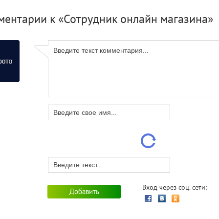
ментарии к «Сотрудник онлайн магазина»
ератор дробильно-
ровочного комплекса
ОТ) MOBISCREN MS 952
на угольный карьер
ОЧНО⚡⚡⚡ требуются
ОТНИКИ ТОРГОВОГО
ЗАЛА❗
Администратор
(Дистанционно)
Вход через соц. сети: