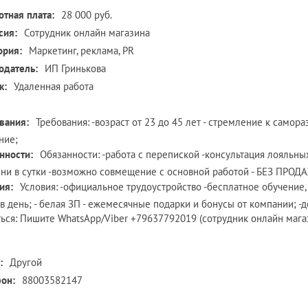
отная плата:
28 000 руб.
сия:
Сотрудник онлайн магазина
ория:
Маркетинг, реклама, PR
одатель:
ИП Гринькова
к:
Удаленная работа
вания:
Требования: -возраст от 23 до 45 лет - стремление к самора
ние;
нности:
Обязанности: -работа с перепиской -консультация лояльны
ни в сутки -возможно совмещение с основной работой - БЕЗ ПРОД
ия:
Условия: -официальное трудоустройство -бесплатное обучение, 
 в день; - белая ЗП - ежемесячные подарки и бонусы от компании;
ться: Пишите WhatsApp/Viber +79637792019 (сотрудник онлайн мага
:
Другой
он:
88003582147