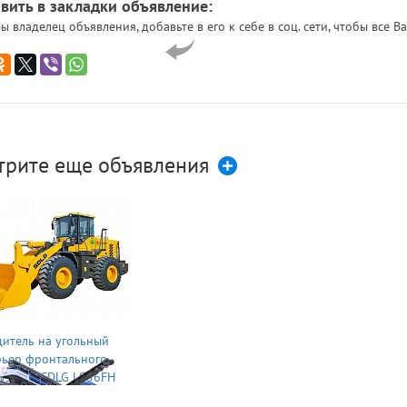
вить в закладки объявление:
ы владелец объявления, добавьте в его к себе в соц. сети, чтобы все
трите еще объявления
итель на угольный
рьер фронтального
узчика SDLG L956FH