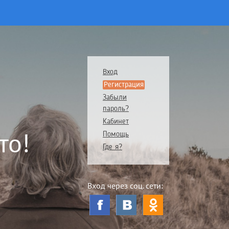
Вход
Регистрация
Забыли
пароль?
Кабинет
то!
Помощь
Где я?
Вход через соц. сети: