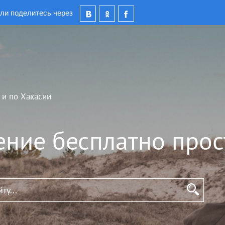
ли поделитесь через
 и по Хакасии
ение бесплатно прос