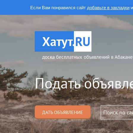
Если Вам понравился сайт
добавьте в закладки
и
Хатут.
RU
доска бесплатных объявлений в Абакане
Подать объявл
ДАТЬ ОБЪЯВЛЕНИЕ