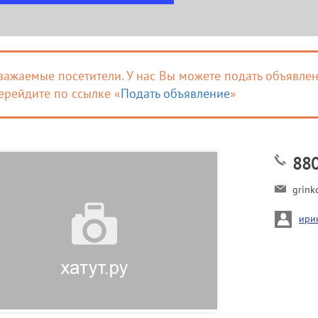
важаемые посетители. У нас Вы можете подать объявлен
ерейдите по ссылке «
Подать объявление
»
88
grin
ири