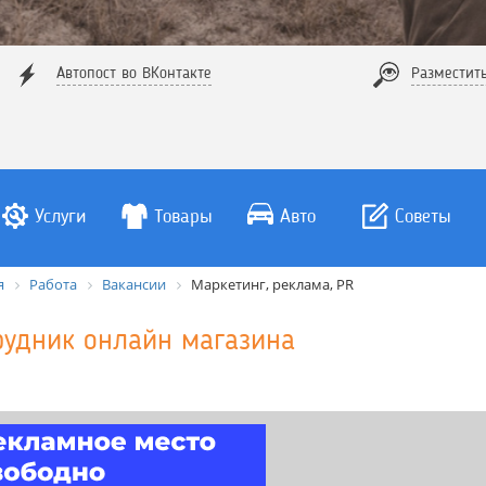
Автопост во ВКонтакте
Разместит
Услуги
Товары
Авто
Советы
я
Работа
Вакансии
Маркетинг, реклама, PR
рудник онлайн магазина