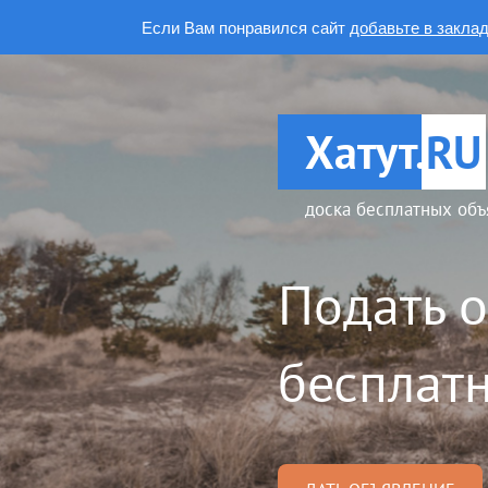
Если Вам понравился сайт
добавьте в закла
Хатут.
RU
доска бесплатных объ
Подать 
бесплатн