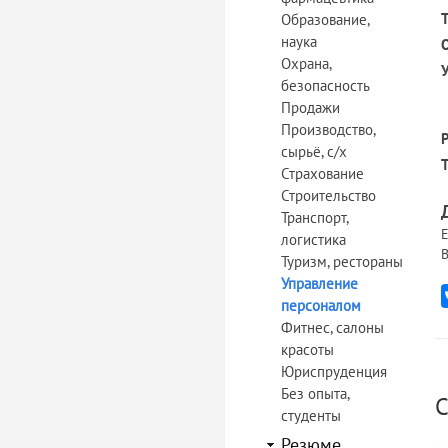
Образование,
наука
Охрана,
безопасность
Продажи
Производство,
сырьё, с/х
Страхование
Строительство
Транспорт,
Е
логистика
В
Туризм, рестораны
Управление
персоналом
Фитнес, салоны
красоты
Юриспруденция
Без опыта,
С
студенты
Резюме