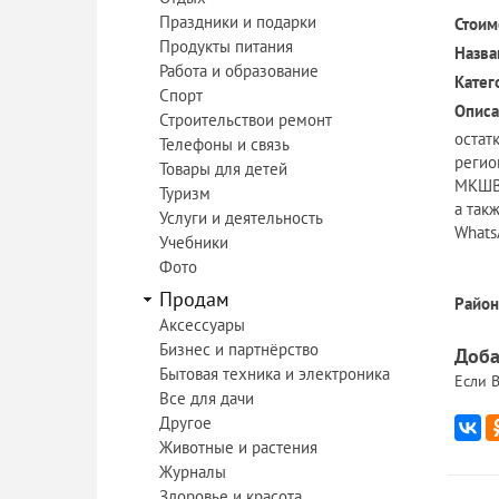
Праздники и подарки
Стоим
Продукты питания
Назва
Работа и образование
Катег
Спорт
Описа
Строительствои ремонт
остат
Телефоны и связь
регио
Товары для детей
МКШВ,
Туризм
а так
Услуги и деятельность
Whats
Учебники
Фото
Продам
Район
Аксессуары
Бизнес и партнёрство
Доба
Бытовая техника и электроника
Если В
Все для дачи
Другое
Животные и растения
Журналы
Здоровье и красота