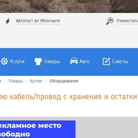
Автопост во ВКонтакте
Разместит
Услуги
Товары
Авто
Советы
я
Товары
Куплю
Оборудование
лю кабель/провод c хранения и остатки