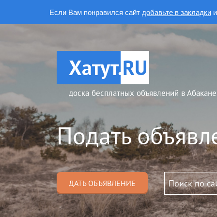
Если Вам понравился сайт
добавьте в закладки
и
Хатут.
RU
доска бесплатных объявлений в Абакане
Подать объявл
ДАТЬ ОБЪЯВЛЕНИЕ