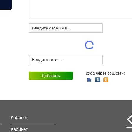
лю кабель, провод.
н» - круглая кровать.
Вход через соц. сети:
Татьяна
Кабинет
Кабинет