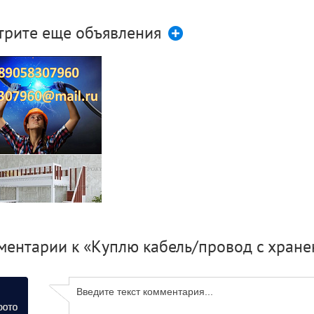
трите еще объявления
лю кабель, провод.
ентарии к «Куплю кабель/провод c хранен
хъярусная кровать
«Старк»