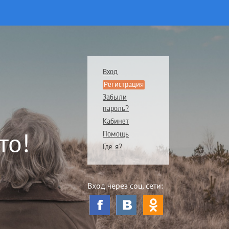
Вход
Регистрация
Забыли
пароль?
Кабинет
то!
Помощь
Где я?
Вход через соц. сети: