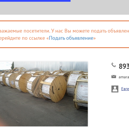
важаемые посетители. У нас Вы можете подать объявлен
ерейдите по ссылке «
Подать объявление
»
89
amar
Евг