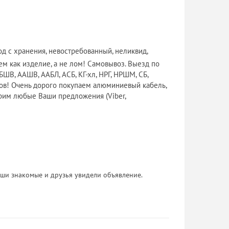
д с хранения, невостребованный, неликвид,
ем как изделие, а не лом! Самовывоз. Выезд по
БШВ, ААШВ, ААБЛ, АСБ, КГ-хл, НРГ, НРШМ, СБ,
ов! Очень дорого покупаем алюминиевый кабель,
отрим любые Ваши предложения (Viber,
 Ваши знакомые и друзья увидели объявление.