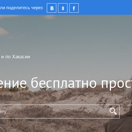
ли поделитесь через
 и по Хакасии
ение бесплатно прос