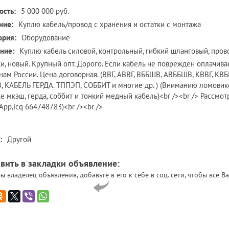
ость:
5 000 000 руб.
ние:
Куплю кабель/провод c хранения и остатки с монтажа
ория:
Оборудование
ние:
Куплю кабель силовой, контрольный, гибкий шланговый, прово
ки, новый. Крупный опт. Дорого. Если кабель не поврежден оплачива
нам России. Цена договорная. (ВВГ, АВВГ, ВББШВ, АВББШВ, КВВГ, КВБ
 КАБЕЛЬ ГЕРДА. ТППЭП, СОББИТ и многие др. ) (Вниманию ломовик
же мкэш, герда, соббит и тонкий медный кабель)<br /><br /> Рассм
App,icq 664748783)<br /><br />
:
Другой
вить в закладки объявление:
ы владелец объявления, добавьте в его к себе в соц. сети, чтобы все