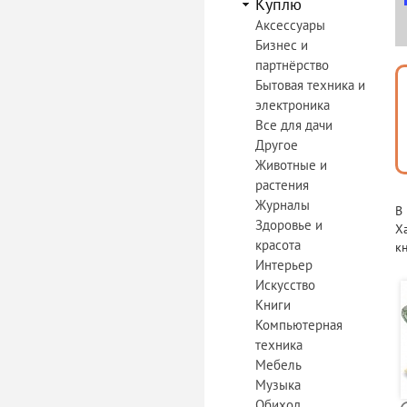
Куплю
Аксессуары
Бизнес и
партнёрство
Бытовая техника и
электроника
Все для дачи
Другое
Животные и
растения
Журналы
В
Здоровье и
Х
красота
к
Интерьер
Искусство
Книги
Компьютерная
техника
Мебель
Музыка
Обиход