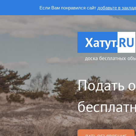
Если Вам понравился сайт
добавьте в закла
Хатут.
RU
доска бесплатных объ
Подать 
бесплатн