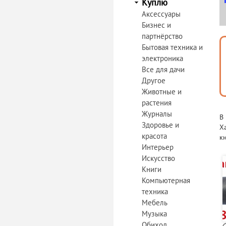
Куплю
Аксессуары
Бизнес и
партнёрство
Бытовая техника и
электроника
Все для дачи
Другое
Животные и
растения
Журналы
В
Здоровье и
Х
красота
к
Интерьер
Искусство
Книги
Компьютерная
техника
Мебель
Музыка
Обиход