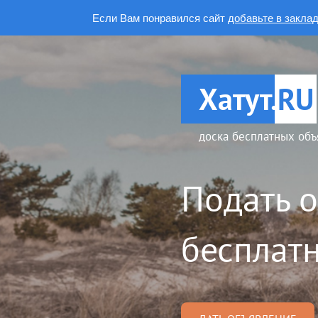
Если Вам понравился сайт
добавьте в закла
Хатут.
RU
доска бесплатных объ
Подать 
бесплатн