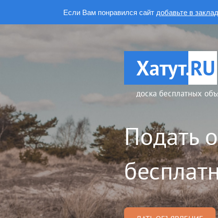
Если Вам понравился сайт
добавьте в закла
Хатут.
RU
доска бесплатных объ
Подать 
бесплатн