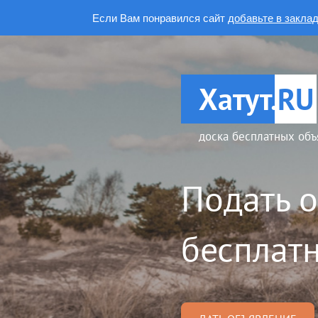
Если Вам понравился сайт
добавьте в закла
Хатут.
RU
доска бесплатных объ
Подать 
бесплатн