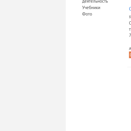
деятельность
Учебники
Фото
К
О
7
А