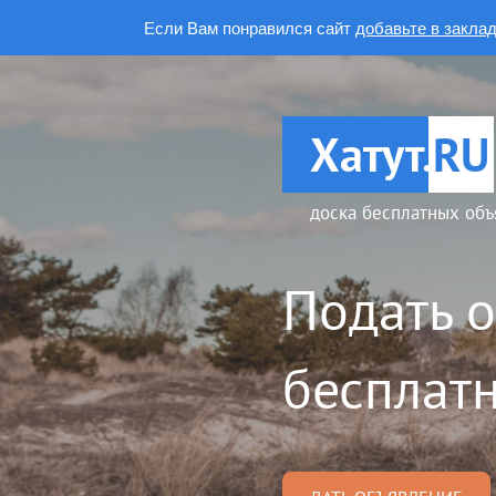
Если Вам понравился сайт
добавьте в закла
Хатут.
RU
доска бесплатных объ
Подать 
бесплатн