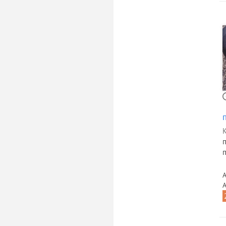
К
А
А