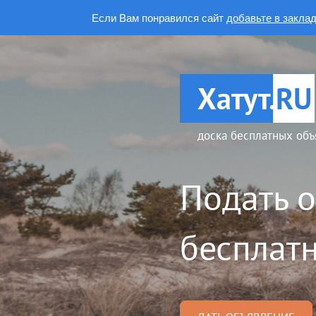
Если Вам понравился сайт
добавьте в закла
Хатут.
RU
доска бесплатных объ
Подать 
бесплатн