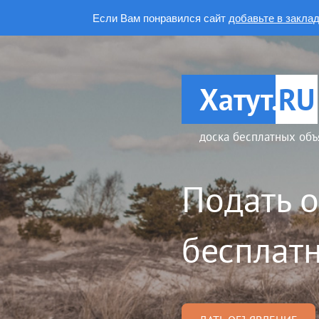
Если Вам понравился сайт
добавьте в закла
Хатут.
RU
доска бесплатных объ
Подать 
бесплатн