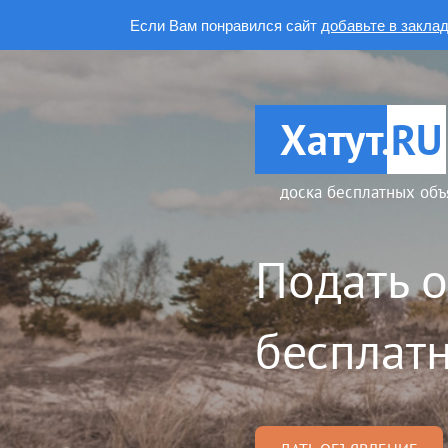
Если Вам понравился сайт
добавьте в закла
Хатут.
RU
доска бесплатных объ
Подать 
бесплатн