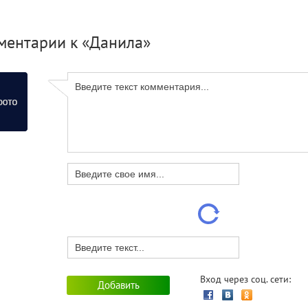
ментарии к «Данила»
хъярусная кровать
«Старк»
лю кабель, провод.
н» - круглая кровать.
Вход через соц. сети: