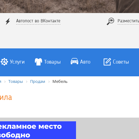
Автопост во ВКонтакте
Разместит
Услуги
Товары
Авто
Советы
я
Товары
Продам
Мебель
ила