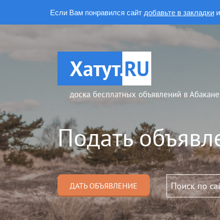
Если Вам понравился сайт
добавьте в закладки
и
Хатут.
RU
доска бесплатных объявлений в Абакане
Подать объявл
ДАТЬ ОБЪЯВЛЕНИЕ