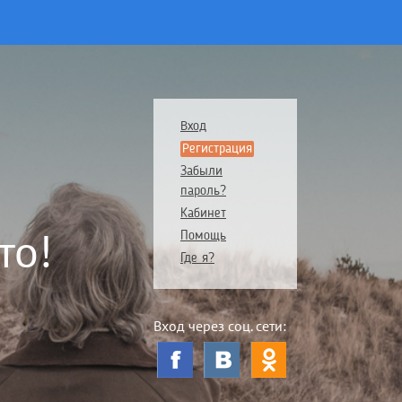
Вход
Регистрация
Забыли
пароль?
Кабинет
то!
Помощь
Где я?
Вход через соц. сети: