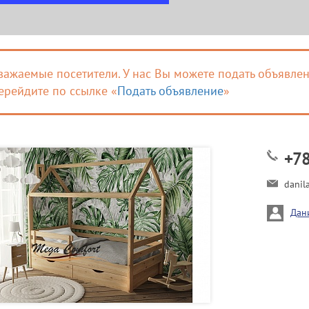
важаемые посетители. У нас Вы можете подать объявлен
ерейдите по ссылке «
Подать объявление
»
+7
danil
Дан