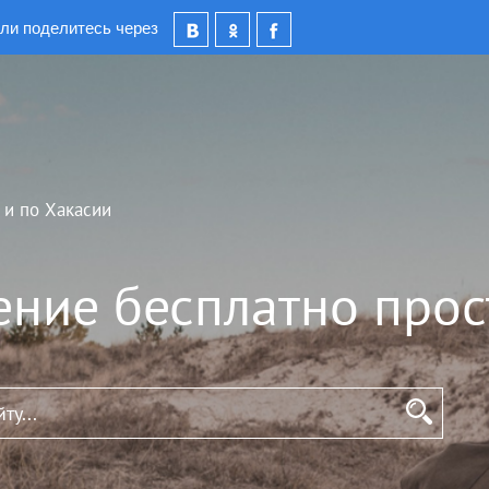
ли поделитесь через
 и по Хакасии
ение бесплатно прос