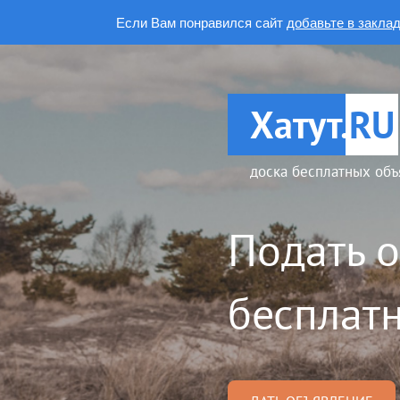
Если Вам понравился сайт
добавьте в закла
Хатут.
RU
доска бесплатных объ
Подать 
бесплатн