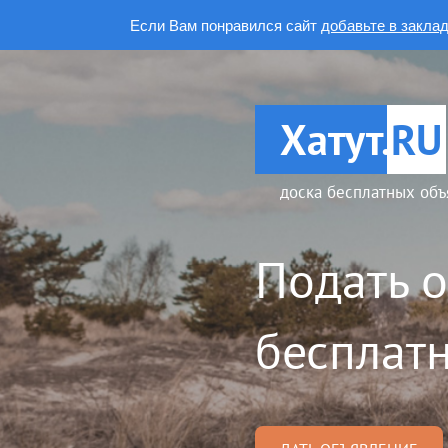
Если Вам понравился сайт
добавьте в закла
Хатут.
RU
доска бесплатных объ
Подать 
бесплатн