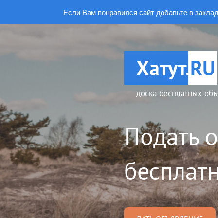
Если Вам понравился сайт
добавьте в закла
Хатут.
RU
доска бесплатных объ
Подать 
бесплатн