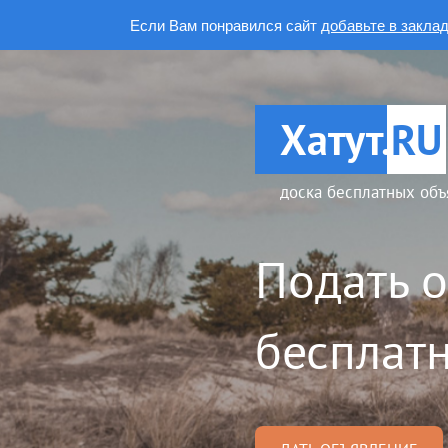
Если Вам понравился сайт
добавьте в закла
Хатут.
RU
доска бесплатных объ
Подать 
бесплатн