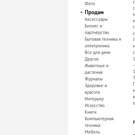
с
Фото
с
Продам
Аксессуары
м
Бизнес и
г
партнёрство
Бытовая техника и
Л
электроника
м
Все для дачи
с
Другое
–
Животные и
растения
Журналы
Здоровье и
красота
к
Интерьер
Искусство
Книги
Компьютерная
техника
Мебель