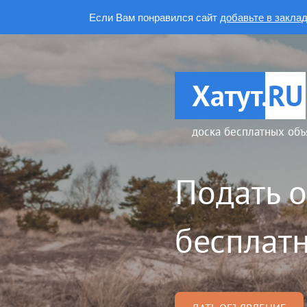
Если Вам понравился сайт
добавьте в закла
Хатут.
RU
доска бесплатных объ
Подать 
бесплатн