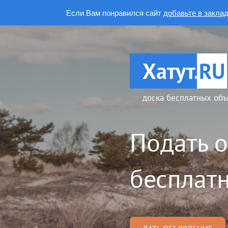
Если Вам понравился сайт
добавьте в закла
Хатут.
RU
доска бесплатных объ
Подать 
бесплатн