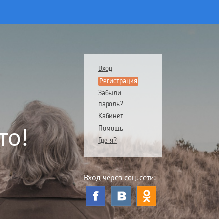
Вход
Регистрация
Забыли
пароль?
Кабинет
то!
Помощь
Где я?
Вход через соц. сети: