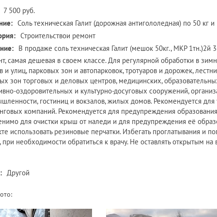
7 500 руб.
ние:
Соль техническая Галит (дорожная антигололедная) по 50 кг и 
ория:
Строительствои ремонт
ние:
В продаже соль техническая Галит (мешок 50кг., МКР 1тн.)2й
нт, самая дешевая в своем классе. Для регулярной обработки в зи
в и улиц, парковых зон и автопарковок, тротуаров и дорожек, лестни
ых зон торговых и деловых центров, медицинских, образовательны
ивно-оздоровительных и культурно-досуговых сооружений, организ
шленности, гостиниц и вокзалов, жилых домов. Рекомендуется для
нговых компаний. Рекомендуется для предупреждения образования л
нимо для очистки крыш от наледи и для предупреждения её образо
кте использовать резиновые перчатки. Избегать проглатывания и по
, при необходимости обратиться к врачу. Не оставлять открытым н
:
Другой
ото: