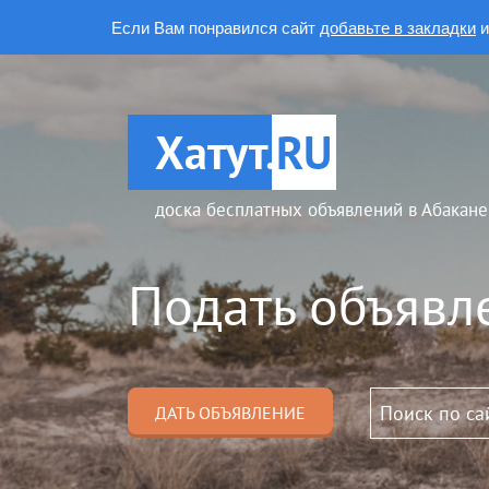
Если Вам понравился сайт
добавьте в закладки
и
Хатут.
RU
доска бесплатных объявлений в Абакане
Подать объявл
ДАТЬ ОБЪЯВЛЕНИЕ