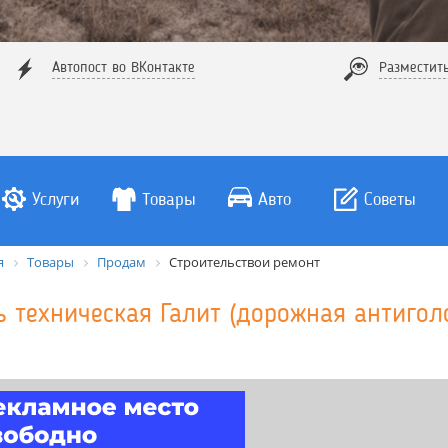
Автопост во ВКонтакте
Разместит
Услуги
Товары
Авто
Советы
я
Товары
Продам
Строительствои ремонт
ь техническая Галит (дорожная антиголо