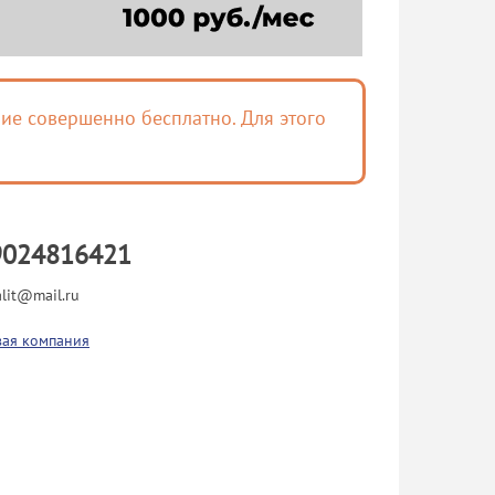
ие совершенно бесплатно. Для этого
9024816421
alit@mail.ru
вая компания