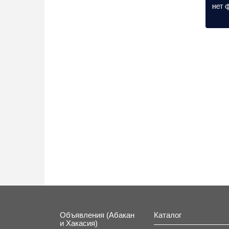
Куп
«Жасми
Объявления (Абакан
Каталог
и Хакасия)