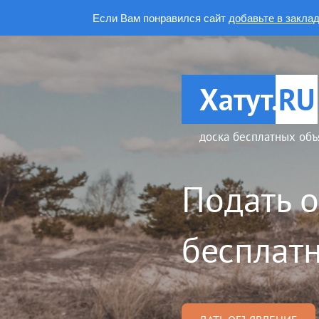
Если Вам понравился сайт
добавьте в закла
Хатут.
RU
доска бесплатных объ
Подать 
бесплатн